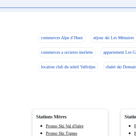
commerces Alpe d’Huez
séjour ski Les Ménuires
commerces a orcieres merlette
appartement Les G
location club du soleil Valfréjus
chalet ski Domai
Stations Mères
Stati
Promo Ski Val d'Isère
Promo Ski Tignes