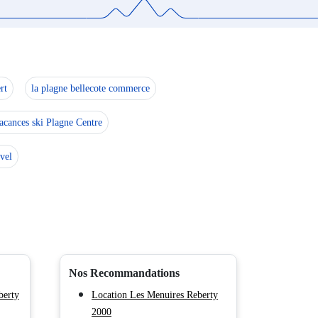
rt
la plagne bellecote commerce
acances ski Plagne Centre
vel
Nos Recommandations
berty
Location Les Menuires Reberty
2000