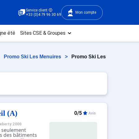
Service client
Mon compte
+33 (0)4 79 96 30 69
ne été
Sites CSE & Groupes
>
Promo Ski Les Menuires
>
Promo Ski Les
l (A)
0/5
Avis
eberty 2000
 seulement
ts des bâtiments