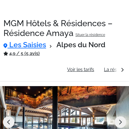
MGM Hôtels & Résidences –
Packages
Résidence Amaya
Situer la résidence
Les Saisies
Alpes du Nord
🚆Train de nuit
4.9 / 5 (5 avis)
Stations
Informations générales
Voir les tarifs
La résidenc
Hébergements
Bons plans