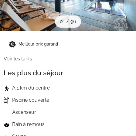
Sites CSE & Groupes
01
/
96
Montagne été
Meilleur prix garanti
Français (FR)
Voir les tarifs
Les plus du séjour
A 1 km du centre
Piscine couverte
Ascenseur
Bain à remous