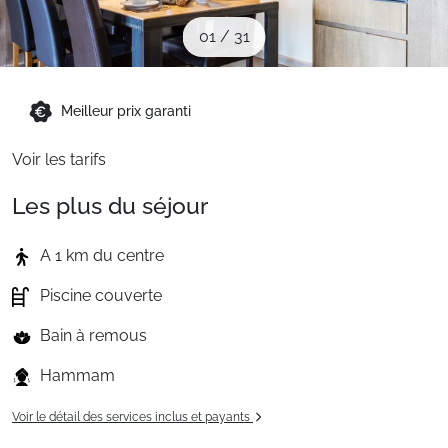
Sites CSE & Groupes
01
/
31
Montagne été
Meilleur prix garanti
Voir les tarifs
Français (FR)
Les plus du séjour
A 1 km du centre
Piscine couverte
Bain à remous
Hammam
Voir le détail des services inclus et payants