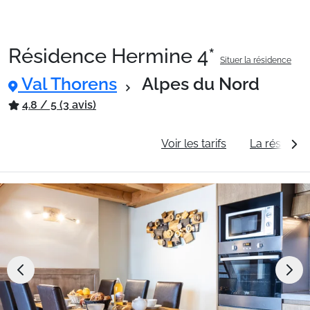
Résidence Hermine 4*
Situer la résidence
Packages
Val Thorens
Alpes du Nord
4.8 / 5 (3 avis)
🚆Train de nuit
Informations générales
Voir les tarifs
La résidenc
Stations
Hébergements
Bons plans