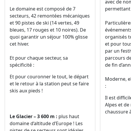
avec de no
Le domaine est composé de 7
permettant d
secteurs, 42 remontées mécaniques
et 90 pistes de ski (14 vertes, 49
Particulièr
bleues, 17 rouges et 10 noires). De
événements
quoi garantir un séjour 100% glisse
organisés t
cet hiver.
et pour tou
par un fest
Et pour chaque secteur, sa
parcours de 
spécificité :
de fin d’an
Et pour couronner le tout, le départ
Moderne, el
et le retour à la station peut se faire
:
skis aux pieds !
Il est diffic
Alpes et de
chaussure à
Le Glacier – 3 600 m :
plus haut
domaine d’altitude d’Europe ! Les
pistes de se secteurs sont idéales