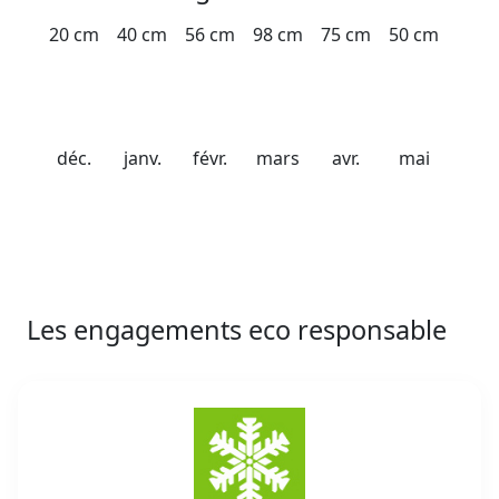
20 cm
40 cm
56 cm
98 cm
75 cm
50 cm
déc.
janv.
févr.
mars
avr.
mai
Les engagements eco responsable