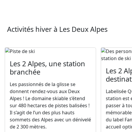
Activités hiver à Les Deux Alpes
Les 2 Alpes, une station
Les 2 Al
branchée
destina
Les passionnés de la glisse se
donnent rendez-vous aux Deux
Labelisée Q
Alpes ! Le domaine skiable s’étend
station est
sur 480 hectares de pistes balisées !
passer à to
Il s’agit de l’un des plus hauts
mémorables !
sommets des Alpes avec un dénivelé
du label Fam
de 2 300 mètres.
accueil opti