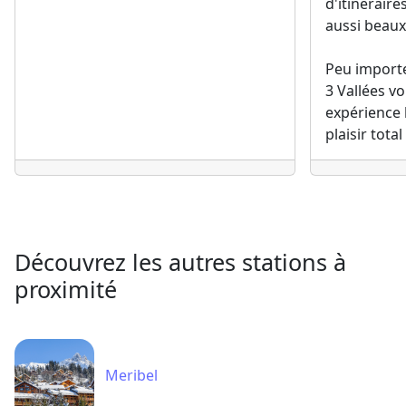
d'itinérair
aussi beaux
Peu importe
3 Vallées v
expérience
plaisir total
Découvrez les autres stations à
proximité
Meribel