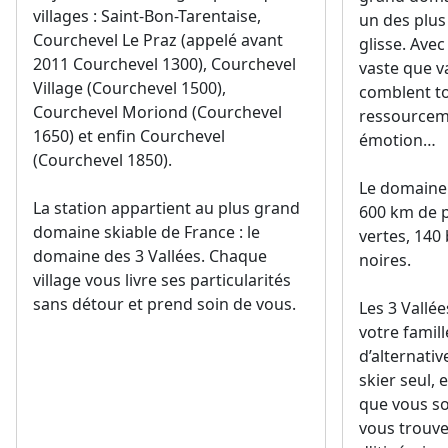
villages : Saint-Bon-Tarentaise,
un des plus
Courchevel Le Praz (appelé avant
glisse. Avec
2011 Courchevel 1300), Courchevel
vaste que va
Village (Courchevel 1500),
comblent to
Courchevel Moriond (Courchevel
ressourceme
1650) et enfin Courchevel
émotion…
(Courchevel 1850).
Le domaine
La station appartient au plus grand
600 km de p
domaine skiable de France : le
vertes, 140
domaine des 3 Vallées. Chaque
noires.
village vous livre ses particularités
sans détour et prend soin de vous.
Les 3 Vallée
votre famill
d’alternativ
skier seul, 
que vous so
vous trouve