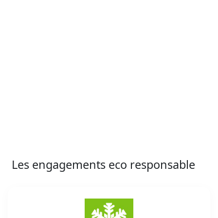
Chute de neige
20 cm
40 cm
56 cm
98 cm
75 cm
50 cm
déc.
janv.
févr.
mars
avr.
mai
Les engagements eco responsable