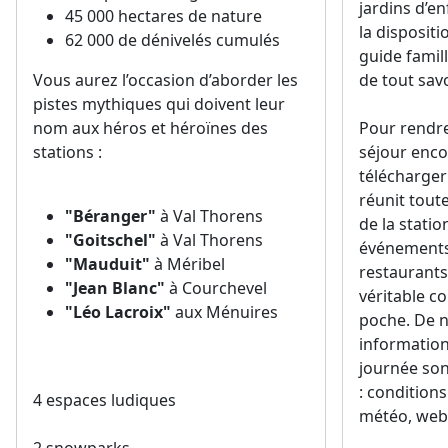
pistes mythiques qui doivent leur
nom aux héros et héroïnes des
Pour rendre
stations :
séjour enco
télécharger l
réunit toute
"Béranger"
à Val Thorens
de la statio
"Goitschel"
à Val Thorens
événements e
"Mauduit"
à Méribel
restaurants
"Jean Blanc"
à Courchevel
véritable c
"Léo Lacroix"
aux Ménuires
poche. De 
information
journée son
: conditions
4 espaces ludiques
météo, web
2 snowparks
Elle est tél
Store et Go
3 zones débutants