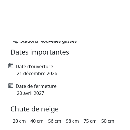
Stations Nordiques
Stations Nouvelles glisses
Dates importantes
Date d'ouverture
21 décembre 2026
Date de fermeture
20 avril 2027
Chute de neige
20 cm
40 cm
56 cm
98 cm
75 cm
50 cm
déc.
janv.
févr.
mars
avr.
mai