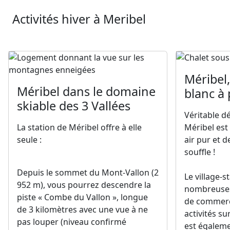
Méribel,
Méribel dans le domaine
blanc à
skiable des 3 Vallées
Véritable d
La station de Méribel offre à elle
Méribel est
seule :
air pur et 
souffle !
Depuis le sommet du Mont-Vallon (2
Le village-s
952 m), vous pourrez descendre la
nombreuse
piste « Combe du Vallon », longue
de commerce
de 3 kilomètres avec une vue à ne
activités s
pas louper (niveau confirmé
est égaleme
recommandé).
relaxation. 
d’utiliser la
👉
A noter :
partout dans la vallée,
accessible à
vous trouverez à votre disposition