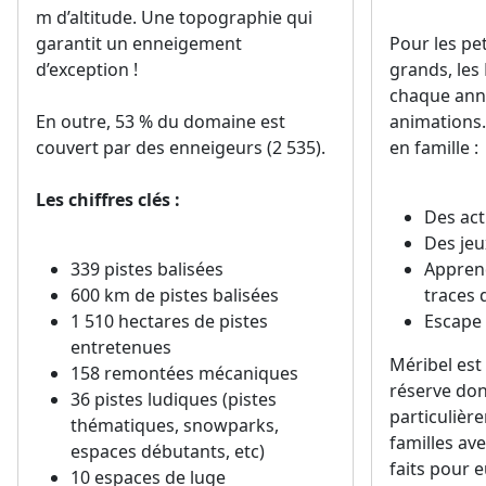
chaque ann
En outre, 53 % du domaine est
animations.
couvert par des enneigeurs (2 535).
en famille :
Les chiffres clés :
Des act
Des jeu
339 pistes balisées
Apprend
600 km de pistes balisées
traces 
1 510 hectares de pistes
Escape
entretenues
Méribel est 
158 remontées mécaniques
réserve don
36 pistes ludiques (pistes
particulièr
thématiques, snowparks,
familles a
espaces débutants, etc)
faits pour e
10 espaces de luge
jardins d’en
45 000 hectares de nature
la disposit
62 000 de dénivelés cumulés
guide famil
Vous aurez l’occasion d’aborder les
de tout savo