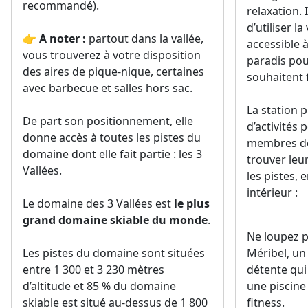
paradis pou
des aires de pique-nique, certaines
souhaitent f
avec barbecue et salles hors sac.
La station 
De part son positionnement, elle
d’activités 
donne accès à toutes les pistes du
membres de 
domaine dont elle fait partie : les 3
trouver leu
Vallées.
les pistes, 
intérieur :
Le domaine des 3 Vallées est
le plus
grand domaine skiable du monde
.
Ne loupez p
Les pistes du domaine sont situées
Méribel, un
entre 1 300 et 3 230 mètres
détente qui
d’altitude et 85 % du domaine
une piscine
skiable est situé au-dessus de 1 800
fitness.
m d’altitude. Une topographie qui
garantit un enneigement
Pour les pe
d’exception !
grands, les