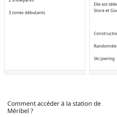
Constructio
Randonnée
Ski joering
Comment accéder à la station de
Méribel ?
En voiture