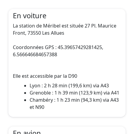
La station de Méribel est située 27 Pl. Maurice
Front, 73550 Les Allues
Coordonnées GPS : 45.39657429281425,
6.566646684657388
Elle est accessible par la D90
Lyon : 2 h 28 min (199,6 km) via A43
Grenoble : 1 h 39 min (123,9 km) via A41
Chambéry : 1 h 23 min (94,3 km) via A43
et N90
En avion
En train
Votre gare SNCF d’arrivée sera celle Moûtiers-
Salins-Brides-les-Bains. Vous emprunterez