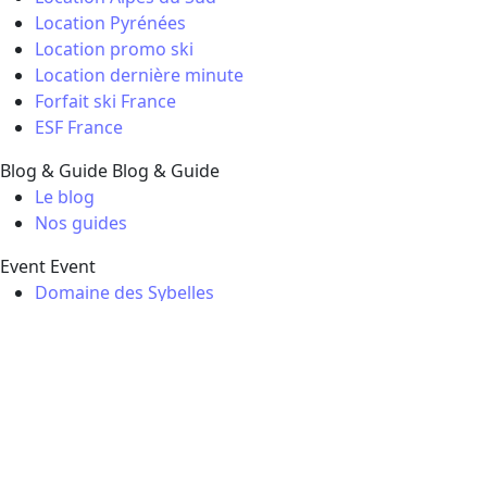
Location Pyrénées
Location promo ski
Location dernière minute
Forfait ski France
ESF France
Blog & Guide
Blog & Guide
Le blog
Nos guides
Event
Event
Domaine des Sybelles
Opening la Plagne
Dutchweek 2025
La Folie Douce
Site map
|
Mentions légales
|
CGV - CGU
|
CGV transport
seul
|
Charte données
|
Gestion et charte des cookies
Nos offres de vacances sont assurées par Travelfactory - ©