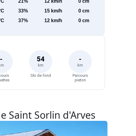
°C
21%
12 km/h
0 cm
°C
33%
15 km/h
0 cm
°C
37%
12 km/h
0 cm
-
54
-
km
km
km
cours
Ski de fond
Parcours
uettes
pieton
e Saint Sorlin d'Arves