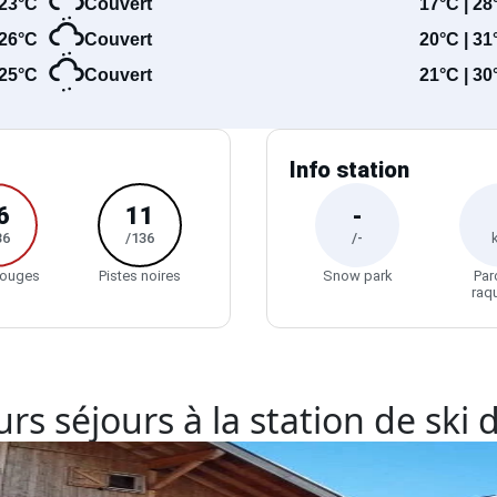
23°C
Couvert
17°C | 28
26°C
Couvert
20°C | 31
25°C
Couvert
21°C | 30
Info station
6
11
-
36
/136
/-
rouges
Pistes noires
Snow park
Par
raq
rs séjours à la station de ski d