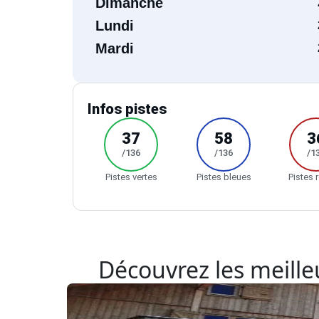
Dimanche
Lundi
Mardi
Infos pistes
37
58
3
/136
/136
/1
Pistes vertes
Pistes bleues
Pistes 
Découvrez les meilleu