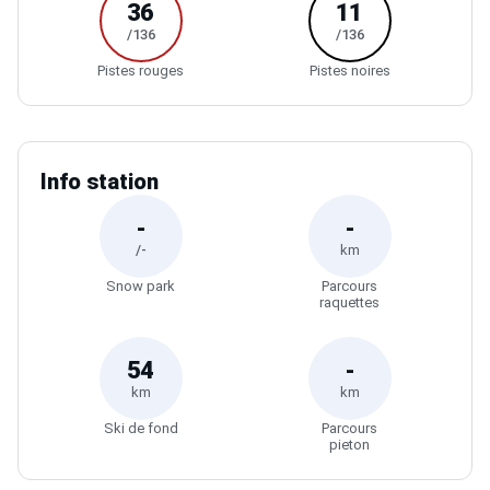
36
11
/136
/136
Pistes rouges
Pistes noires
Info station
-
-
/-
km
Snow park
Parcours
raquettes
54
-
km
km
Ski de fond
Parcours
pieton