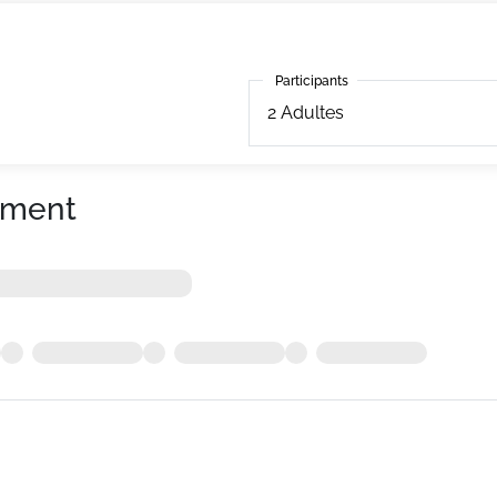
Participants
Participants
2
Adultes
ement