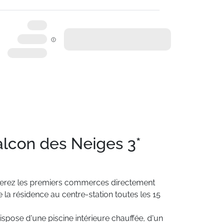
alcon des Neiges 3*
erez
les
premiers
commerces
directement
e
la
résidence
au
centre-station
toutes
les
15
ispose
d'une
piscine
intérieure
chauffée,
d'un