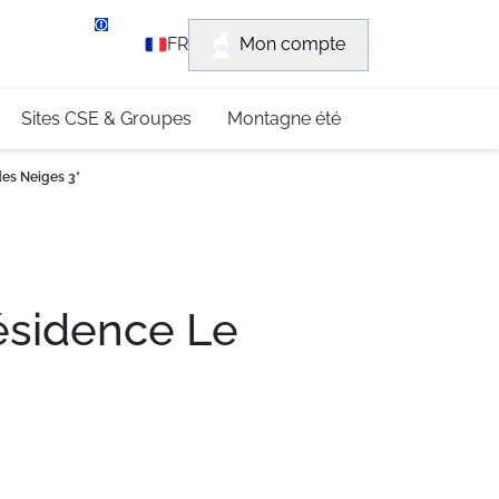
rvice client
Mon compte
FR
3 (0)4 79 96 30 69
Sites CSE & Groupes
Montagne été
des Neiges 3*
Résidence Le