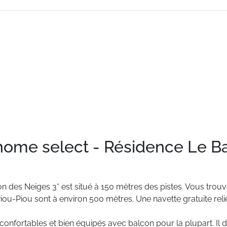
 home select - Résidence Le B
on
des
Neiges
3*
est
situé
à
150
mètres
des
pistes.
Vous
trouv
iou-Piou
sont
à
environ
500
mètres.
Une
navette
gratuite
reli
confortables
et
bien
équipés
avec
balcon
pour
la
plupart.
Il
d