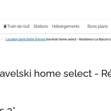
Se
+3
🚆Train de nuit
Stations
Hébergements
Bons plans
Location Saint Sorlin d'Arves
travelski home select - Résidence Le Balcon 
ravelski home select - 
s 3*