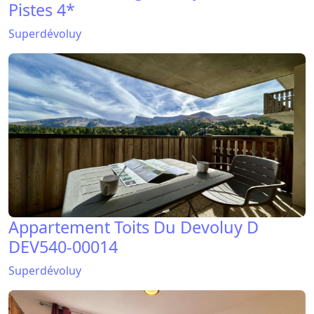
Appartement Toits Du Devoluy D
DEV540-00014
Superdévoluy