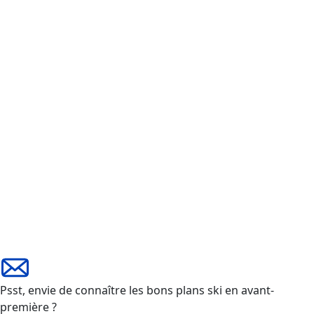
Psst, envie de connaître les bons plans ski en avant-
première ?
Mon email
Entrez votre email
Veuillez remplir une adresse email valide