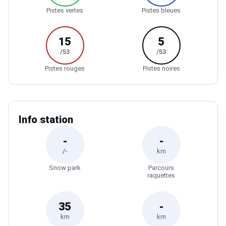
15
5
/53
/53
Pistes rouges
Pistes noires
Info station
-
-
/-
km
Snow park
Parcours
raquettes
35
-
km
km
Ski de fond
Parcours
pieton