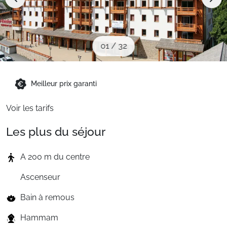
Sites CSE & Groupes
Montagne été
01
/
32
Français (FR)
Meilleur prix garanti
Voir les tarifs
Les plus du séjour
A 200 m du centre
Ascenseur
Bain à remous
Hammam