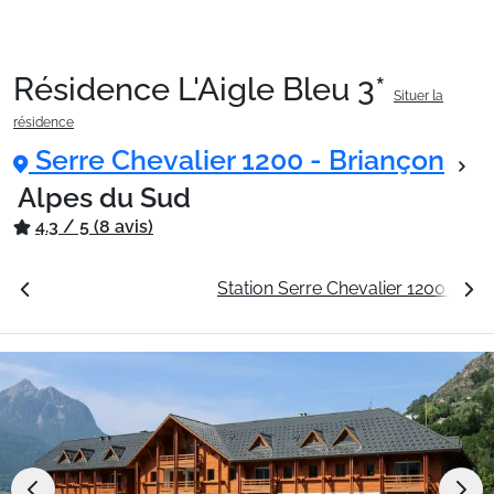
Résidence L'Aigle Bleu 3*
Situer la
Packages
résidence
Serre Chevalier 1200 - Briançon
🚆Train de nuit
Alpes du Sud
4.3 / 5 (8 avis)
Stations
tarifs
La résidence
Station Serre Chevalier 1200 - Br
Hébergements
Bons plans