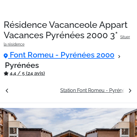
Résidence Vacanceole Appart
Packages
Vacances Pyrénées 2000 3*
Situer
la résidence
🚆Train de nuit
Font Romeu - Pyrénées 2000
Pyrénées
4.4 / 5 (24 avis)
Stations
tarifs
La résidence
Station Font Romeu - Pyrénées 2
Hébergements
Bons plans