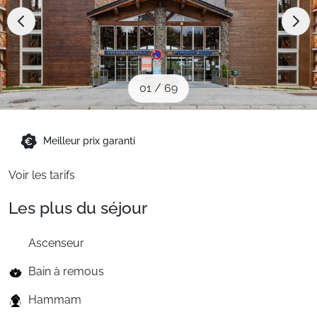
Sites CSE & Groupes
Montagne été
01
/
69
Français (FR)
Meilleur prix garanti
Voir les tarifs
Les plus du séjour
Ascenseur
Bain à remous
Hammam