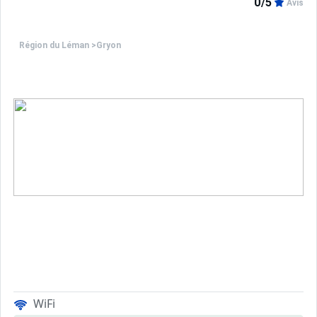
0/5
Avis
Région du Léman
>
Gryon
WiFi