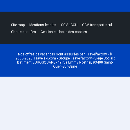
|
|
|
|
Site map
Mentions légales
CGV - CGU
CGV transport seul
|
Charte données
Gestion et charte des cookies
Nos offres de vacances sont assurées par Travelfactory - ©
2005-2025 Travelski.com - Groupe Travelfactory - Siège Social :
Bâtiment EUROSQUARE - 19 rue Emmy Noether, 93400 Saint-
Ouen-Sur-Seine