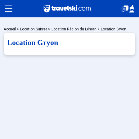
Packages
Accueil
>
Location Suisse
>
Location Région du Léman
>
Location Gryon
Location Gryon
🚆Train de nuit
Stations
Hébergements
Bons plans