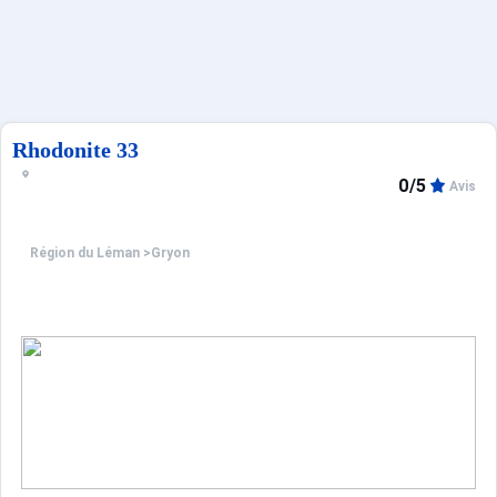
Sites CSE & Groupes
Français (FR)
Rhodonite 33
0/5
Avis
Région du Léman
>
Gryon