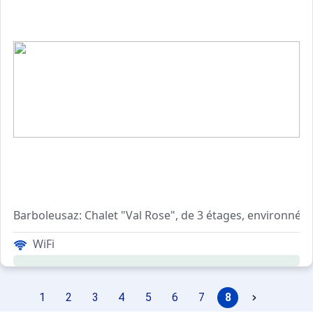
Barboleusaz: Chalet "Val Rose", de 3 étages, environné pa
"Chalet Val Rose", chalet 5 pièces 120 m2 sur 3 niveaux. A
WiFi
1
2
3
4
5
6
7
8