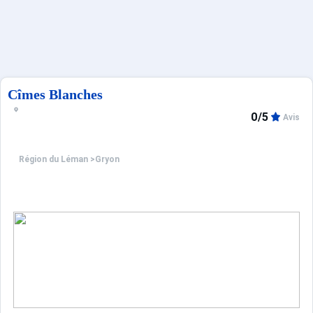
Sites CSE & Groupes
Français (FR)
Cîmes Blanches
0/5
Avis
Région du Léman
>
Gryon