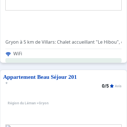
Gryon à 5 km de Villars: Chalet accueillant "Le Hibou", d
"Chalet Le Hibou", chalet 5 pièces 160 m2 sur 3 niveaux, 
WiFi
Appartement Beau Séjour 201
0/5
Avis
Région du Léman
>
Gryon