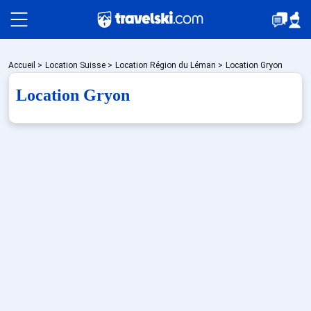
Packages
Accueil
>
Location Suisse
>
Location Région du Léman
>
Location Gryon
Location Gryon
🚆Train de nuit
Stations
Hébergements
Bons plans