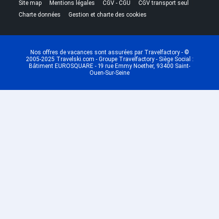
|
|
|
|
Site map
Mentions légales
CGV - CGU
CGV transport seul
|
Charte données
Gestion et charte des cookies
Nos offres de vacances sont assurées par Travelfactory - ©
2005-2025 Travelski.com - Groupe Travelfactory - Siège Social :
Bâtiment EUROSQUARE - 19 rue Emmy Noether, 93400 Saint-
Ouen-Sur-Seine