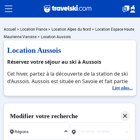
Packages
Accueil
>
Location France
>
Location Alpes du Nord
>
Location Espace Haute
Maurienne Vanoise
>
Location Aussois
Location Aussois
🚆Train de nuit
Réservez votre séjour au ski à Aussois
Cet hiver, partez à la découverte de la station de ski
Stations
d’Aussois. Aussois est située en Savoie et fait partie
du domaine de la Haute Maurienne Vanoise qui
Lire plus...
compte 350 kilomètres de pistes ! Aussois est la
Hébergements
station la plus ensoleillée du domaine grâce à son
exposition au sud. En choisissant cette jolie station
Modifier votre recherche
village pour vos vacances en montagne, vous
Bons plans
profiterez pleinement des nombreuses activités en
Domaines skiables
sa disposition ainsi que de son grand domaine