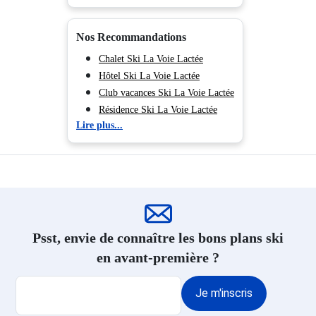
Chantemerle
Location Isola 2000
Nos Recommandations
Location Auron
Chalet Ski La Voie Lactée
Location La Foux d'Allos
Hôtel Ski La Voie Lactée
Location Praloup
Club vacances Ski La Voie Lactée
Location Montgenèvre
Résidence Ski La Voie Lactée
Location Puy Saint Vincent
Lire plus...
Location appartement ski La Voie
Lactée
Psst, envie de connaître les bons plans ski
en avant-première ?
Je m'inscris