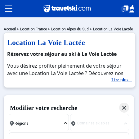
Packages
Accueil
>
Location France
>
Location Alpes du Sud
>
Location La Voie Lactée
Location La Voie Lactée
🚆Train de nuit
Réservez votre séjour au ski à La Voie Lactée
Vous désirez profiter pleinement de votre séjour
avec une Location La Voie Lactée ? Découvrez nos
Stations
offres de Location La Voie Lactée pour skier sans
Lire plus...
limite à noel, jour de l'an, février. Fermez les yeux et
imaginez… Profitez de votre Location La Voie Lactée,
Hébergements
une station réputée et moderne où vous pourrez
Modifier votre recherche
mêler les plaisirs de la glisse sur les pistes de ski et
des activités en totale immersion avec la beauté des
Bons plans
Domaines skiables
paysages montagnards. Pour un week-end ou pour
7 jours en Location La Voie Lactée , en famille ou