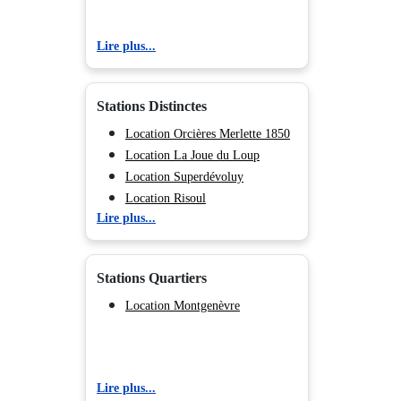
Location Domaine de Puy Saint
Vincent
Lire plus...
Stations Distinctes
Location Orcières Merlette 1850
Location La Joue du Loup
Location Superdévoluy
Location Risoul
Lire plus...
Location Vars
Location Les Orres
Location Serre Chevalier 1500 -
Stations Quartiers
Monêtier Les Bains
Location Serre Chevalier 1200 -
Location Montgenèvre
Briançon
Location Serre Chevalier 1400 -
Villeneuve
Lire plus...
Location Serre Chevalier 1350 -