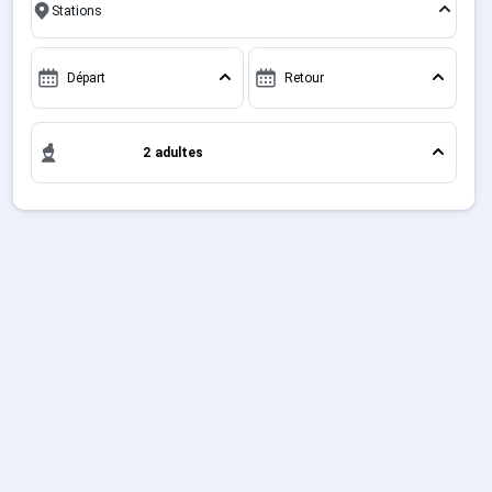
entre amis, c'est l'occasion parfaite pour créer des
Sites CSE & Groupes
souvenirs uniques de vos vacances au ski.
Départ
Retour
Montagne été
2 adultes
Français (FR)