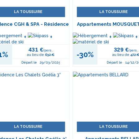
LA TOUSSUIRE
LA TOUSSUIRE
dence CGH & SPA - Résidence
Appartements MOUSQUE
L'Alpaga 4*
+
+
+
+
431 €
329 €
/pers.
/pers.
1%
-30%
au lieu de
632 €
au lieu de
472 
Départ le
29/03/2025
Départ le
14/12/2
LA TOUSSUIRE
LA TOUSSUIRE