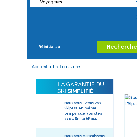
Distance centre-ville
200
50
Au
mètres
mèt
centre
max
ma
200
50
A
mètres
mèt
côté
Recherche
Réinitialiser
max
ma
Accueil
> La Toussuire
LA GARANTIE DU
SKI
SIMPLIFIÉ
Nous vous livrons vos
Skipass
en même
temps que vos clés
avec Smile&Pass
Nous vous garantissons