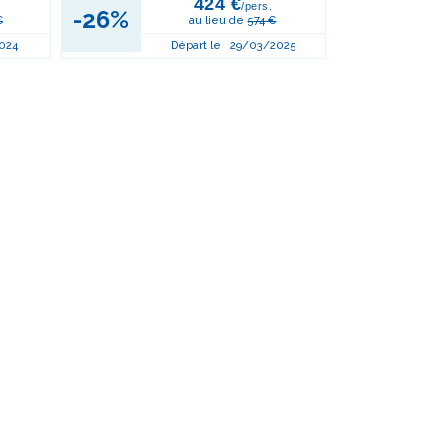
424 €
/pers.
-26%
€
au lieu de
574 €
024
Départ le
29/03/2025