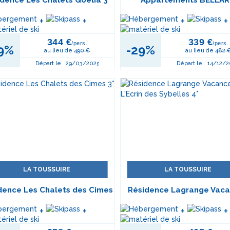
dence Les Chalets Goélia 3*
Appartements BELLA
+
+
+
+
344 €
339 €
/pers.
/pers.
9%
-29%
au lieu de
490 €
au lieu de
482 
Départ le
29/03/2025
Départ le
14/12/2
LA TOUSSUIRE
LA TOUSSUIRE
dence Les Chalets des Cimes
Résidence Lagrange Vac
3*
L'Ecrin des Sybelles 4
+
+
+
+