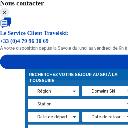
Nous contacter
Le Service Client Travelski:
+33 (0)4 79 96 30 69
A votre disposition depuis la Savoie du lundi au vendredi de 9h 
RECHERCHEZ VOTRE SÉJOUR AU SKI À LA
TOUSSUIRE
Distance pistes
Au
200
50
pied
mètres
mèt
des
max
ma
pistes
Distance
Distance
des
des
pistes 50
pistes
m
100 m