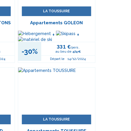
LA TOUSSUIRE
TONS
Appartements GOLEON
+
+
331 €
/pers.
-30%
€
au lieu de
474 €
024
Départ le
14/12/2024
LA TOUSSUIRE