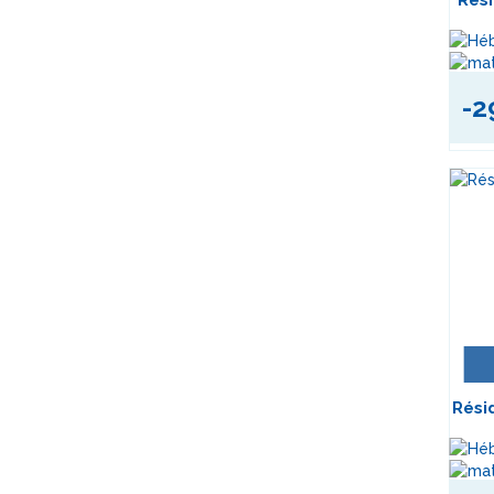
Rési
-2
Rési