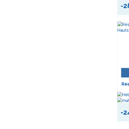
-2
Ré
Le
-2