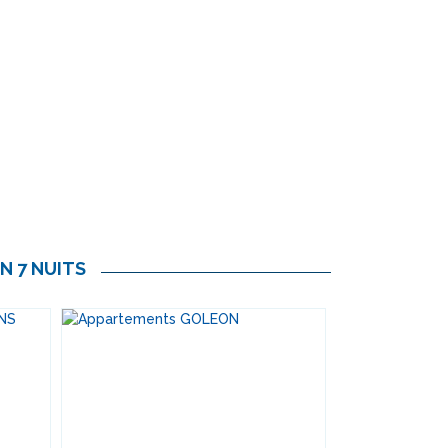
Tout
Traiteur
e
inclus
des
neiges
N 7 NUITS