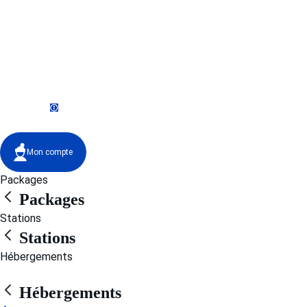
du lundi au vendredi de 9h à 19h.
Le samedi de 10h à 12h30 et de 13h30 à 19h. Fermé le dimanche.
Service client
+33 (0)4 79 96 30 69
Mon compte
Packages
Packages
Stations
Stations
Hébergements
Hébergements