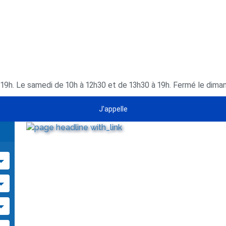
à 19h. Le samedi de 10h à 12h30 et de 13h30 à 19h. Fermé le dima
J'appelle
Top services
Nombre de cha
1
2
A +
0
de
res
20
x
Km
Note de sejour
TV
Piscine
Balcon/
Terrasse
2/5 et +
3/5 et +