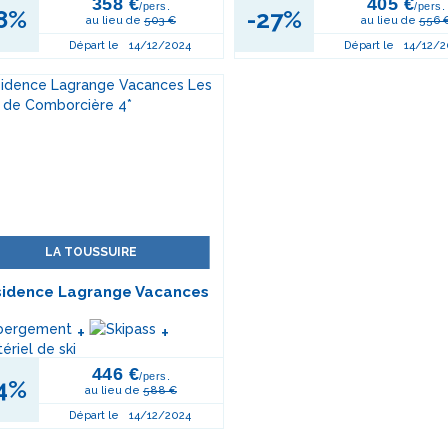
358 €
405 €
/pers.
/pers.
8%
-27%
au lieu de
503 €
au lieu de
556 
Départ le
14/12/2024
Départ le
14/12/2
LA TOUSSUIRE
sidence Lagrange Vacances
s Hauts de Comborcière 4*
+
+
446 €
/pers.
4%
au lieu de
588 €
Départ le
14/12/2024