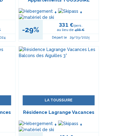
RD
Appartements TOUSSUIRE
+
+
331 €
/pers.
-29%
€
au lieu de
468 €
024
Départ le
29/03/2025
LA TOUSSUIRE
ances
Résidence Lagrange Vacances
*
Les Balcons des Aiguilles 3*
+
+