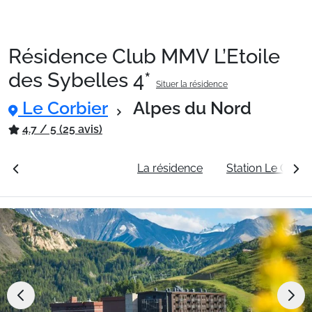
Résidence Club MMV L’Etoile
Packages
des Sybelles 4*
Situer la résidence
Le Corbier
Alpes du Nord
🚆Train de nuit
4.7 / 5 (25 avis)
Stations
rales
Voir les tarifs
La résidence
Station Le Corbi
Hébergements
Bons plans