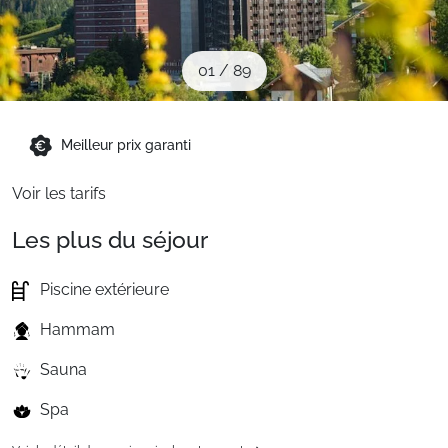
Sites CSE & Groupes
01
/
89
Montagne été
Meilleur prix garanti
Français (FR)
Voir les tarifs
Les plus du séjour
Piscine extérieure
Hammam
Sauna
Spa