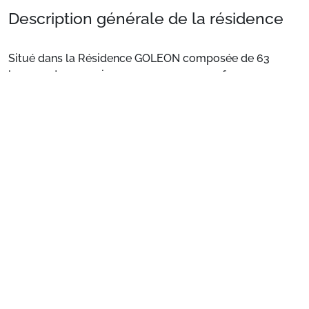
Description générale de la résidence
Situé dans la Résidence GOLEON composée de 63
logements sur 7 niveaux avec ascenseur. face aux
pistes, à 150 m des commerces. N° 137 sur le plan de la
station.
Voir plus
Situation
: Centre ville à 150 m. Commerces à 150 m.
ESF à 30 m. Pistes à 50 m.
Appartement de particulier
: Appartements
confortables et bien équipés
Préparez votre séjour
1. Choisissez votre package