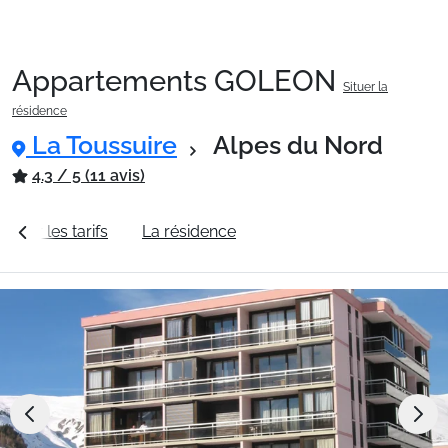
Appartements GOLEON
Situer la
Packages
résidence
La Toussuire
Alpes du Nord
🚆Train de nuit
4.3 / 5 (11 avis)
Voir les tarifs
La résidence
Station La Toussuire
Stations
Hébergements
Bons plans