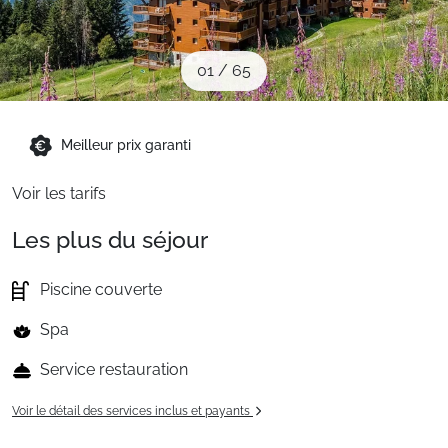
Packages
01
/
65
🚆Train de nuit
Meilleur prix garanti
Stations
Voir les tarifs
Hébergements
Les plus du séjour
Piscine couverte
Bons plans
Spa
Service restauration
Sites CSE & Groupes
Voir le détail des services inclus et payants