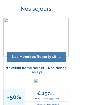
Nos séjours
Les Menuires Reberty 1850
travelski home select - Résidence
Les Lys
€ 197
/logt.
-50%
au lieu de € 394 /logt.
Départ le 29/03/2025