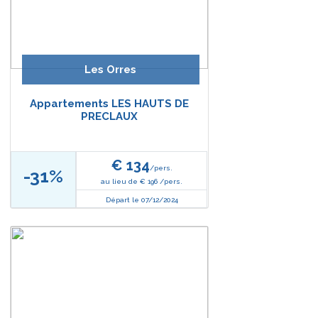
Les Orres
Appartements LES HAUTS DE
PRECLAUX
€ 134
/pers.
-31%
au lieu de € 196 /pers.
Départ le 07/12/2024