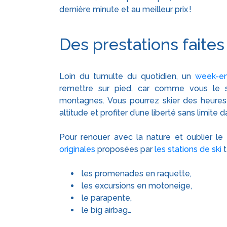
dernière minute et au meilleur prix !
Des prestations faite
Loin du tumulte du quotidien, un
week-en
remettre sur pied, car comme vous le sav
montagnes. Vous pourrez skier des heures
altitude et profiter d’une liberté sans limit
Pour renouer avec la nature et oublier le s
originales
proposées par
les stations de ski
t
les promenades en raquette,
les excursions en motoneige,
le parapente,
le big airbag…