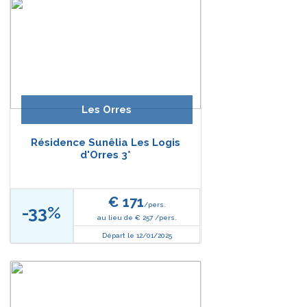
Les Orres
Résidence Sunêlia Les Logis
d'Orres 3*
€ 171
/pers.
-33%
au lieu de € 257 /pers.
Départ le 12/01/2025