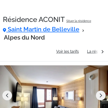
Résidence ACONIT
Situer la résidence
Packages
Saint Martin de Belleville
Alpes du Nord
🚆Train de nuit
Informations générales
Voir les tarifs
La résidenc
Stations
Hébergements
Bons plans