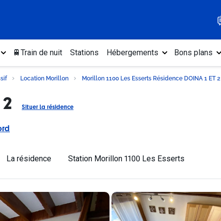
🚆Train de nuit
Stations
Hébergements
Bons plans
sif
Location Morillon
Morillon 1100 Les Esserts
Résidence DOINA 1 ET 2
 2
Situer la résidence
ord
La résidence
Station Morillon 1100 Les Esserts