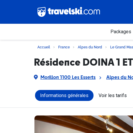
Packages
Accueil
France
Alpes du Nord
Le Grand Mas
Résidence DOINA 1 ET
Morillon 1100 Les Esserts
Alpes du N
Informations générales
Voir les tarifs