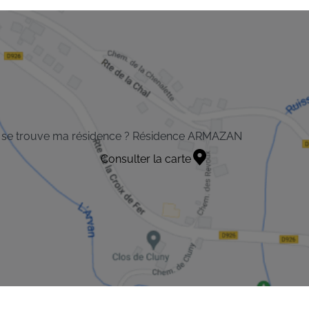
 se trouve ma résidence ? Résidence ARMAZAN
Consulter la carte