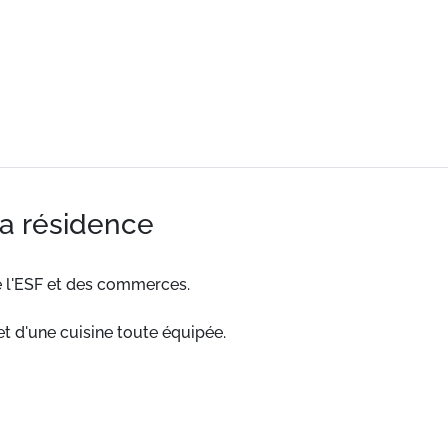
la résidence
e l'ESF et des commerces.
t d'une cuisine toute équipée.
 pistes, de l'ESF et des commerces.
agréable, ce logement de 72m² bénéficie d'un balcon et d'u