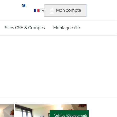
rvice client
Mon compte
FR
3 (0)4 79 96 30 69
Sites CSE & Groupes
Montagne été
Voir les hébergements