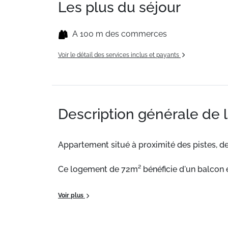
Les plus du séjour
A 100 m des commerces
Voir le détail des services inclus et payants
Description générale de 
Appartement situé à proximité des pistes, d
Ce logement de 72m² bénéficie d'un balcon e
Situation :
Appartement situé à proximité des
Voir plus
Appartement de particulier :
Confortable et 