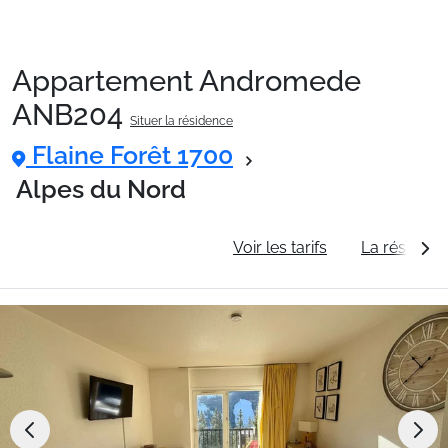
Appartement Andromede
Packages
ANB204
Situer la résidence
Flaine Forêt 1700
🚆Train de nuit
Alpes du Nord
Stations
Informations générales
Voir les tarifs
La résidenc
Hébergements
Bons plans