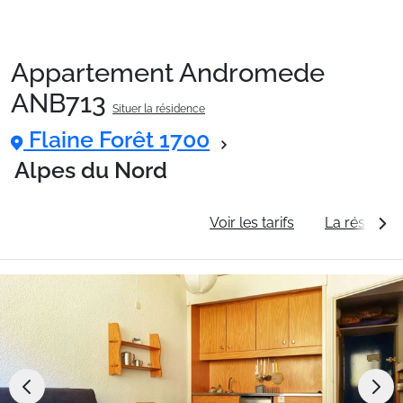
Appartement Andromede
Packages
ANB713
Situer la résidence
Flaine Forêt 1700
🚆Train de nuit
Alpes du Nord
Stations
Informations générales
Voir les tarifs
La résidenc
Hébergements
Bons plans