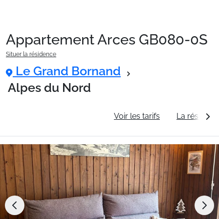
Appartement Arces GB080-0S
Packages
Situer la résidence
Le Grand Bornand
🚆Train de nuit
Alpes du Nord
Informations générales
Voir les tarifs
La résidenc
Stations
Hébergements
Bons plans