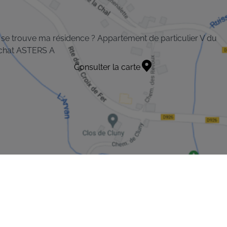
se trouve ma résidence ? Appartement de particulier V du
chat ASTERS A
Consulter la carte