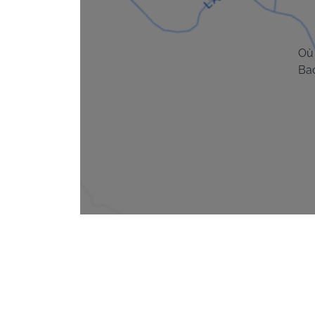
Où 
Ba