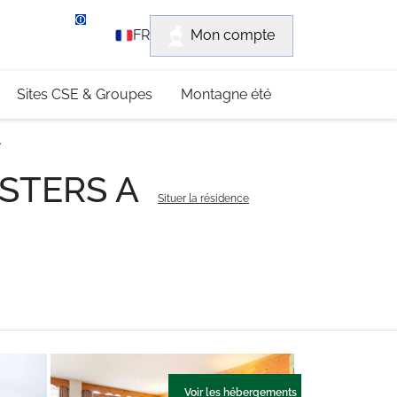
rvice client
Mon compte
FR
3 (0)4 79 96 30 69
Sites CSE & Groupes
Montagne été
A
 ASTERS A
Situer la résidence
Voir les hébergements