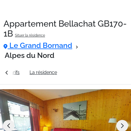
Appartement Bellachat GB170-
Packages
1B
Situer la résidence
Le Grand Bornand
🚆Train de nuit
Alpes du Nord
Stations
 les tarifs
La résidence
Station Le Grand Bornand
Hébergements
Bons plans