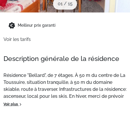
01
/
15
Sites CSE & Groupes
Montagne été
Meilleur prix garanti
Voir les tarifs
Français (FR)
Description générale de la résidence
Résidence "Bellard", de 7 étages. À 50 m du centre de La
Toussuire, situation tranquille, à 50 m du domaine
skiable, route à traverser. Infrastructures de la résidence:
ascenseur, local pour les skis. En hiver, merci de prévoir
des chaînes. Place de parking près de la maison.
Voir plus
Magasins, magasin d'alimentation 80 m, restaurant 100
m, arrêt de bus 150 m, gare ferroviaire "St Jean de
Maurienne" 15 km. Téléski 80 m, télésiège 120 m,