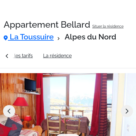
Appartement Bellard
Situer la résidence
Packages
La Toussuire
Alpes du Nord
🚆Train de nuit
Voir les tarifs
La résidence
Station La Toussuire
Stations
Hébergements
Bons plans