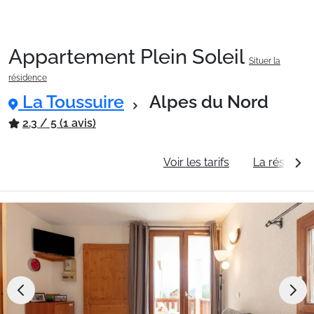
Appartement Plein Soleil
Situer la
Packages
résidence
La Toussuire
Alpes du Nord
🚆Train de nuit
2.3 / 5 (1 avis)
Informations générales
Voir les tarifs
La résidenc
Stations
Hébergements
Bons plans