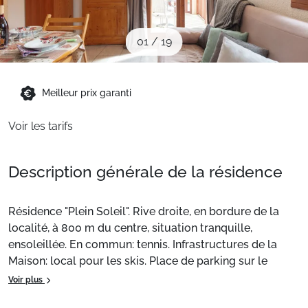
Sites CSE & Groupes
01
/
19
Montagne été
Meilleur prix garanti
Français (FR)
Voir les tarifs
Description générale de la résidence
Résidence "Plein Soleil". Rive droite, en bordure de la
localité, à 800 m du centre, situation tranquille,
ensoleillée. En commun: tennis. Infrastructures de la
Maison: local pour les skis. Place de parking sur le
terrain. Magasins 800 m, magasin d'alimentation 20 m,
Voir plus
supermarché 500 m, restaurant 20 m, arrêt de bus 50 m,