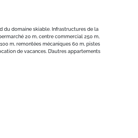
rd du domaine skiable. Infrastructures de la
 supermarché 20 m, centre commercial 250 m,
if 100 m, remontées mécaniques 60 m, pistes
location de vacances. D’autres appartements
au centre "La Croisette' par un télébenne