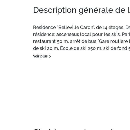
Description générale de 
Résidence "Belleville Caron", de 14 étages. D
résidence: ascenseur, local pour les skis. P
restaurant 50 m, arrêt de bus "Gare routièr
de ski 20 m. École de ski 250 m, ski de fond
sont également proposés à la location dans c
Voir plus
gratuit, ouvert de 8h30 à 23h00.
Situation :
Aux Menuires Preyerand.
Appartement de particulier :
, de 25 m² situ