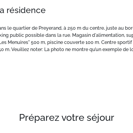
la résidence
ans le quartier de Preyerand, à 250 m du centre, juste au bo
arking public possible dans la rue. Magasin d'alimentation,
e Les Menuires" 500 m, piscine couverte 100 m. Centre sport
 50 m. Veuillez noter: La photo ne montre qu’un exemple de 
ette maison de vacances. Le quartier de Preyrand est relié 
é à l'étage numéro 6
Préparez votre séjour