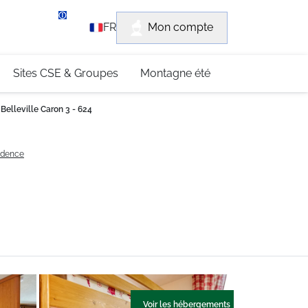
rvice client
Mon compte
FR
3 (0)4 79 96 30 69
Sites CSE & Groupes
Montagne été
elleville Caron 3 - 624
sidence
Voir les hébergements