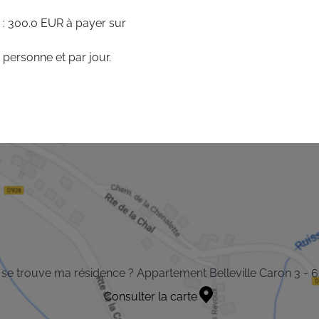
 : 300.0 EUR à payer sur
 personne et par jour.
se trouve ma résidence ? Appartement Belleville Caron 3 - 
Consulter la carte