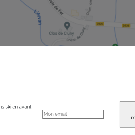
ns ski en avant-
m