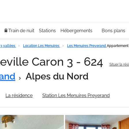
Se
+3
🚆Train de nuit
Stations
Hébergements
Bons plans
3 vallées
Location Les Menuires
Les Menuires Preyerand
Appartement B
ville Caron 3 - 624
Situer la ré
rand
Alpes du Nord
La résidence
Station Les Menuires Preyerand