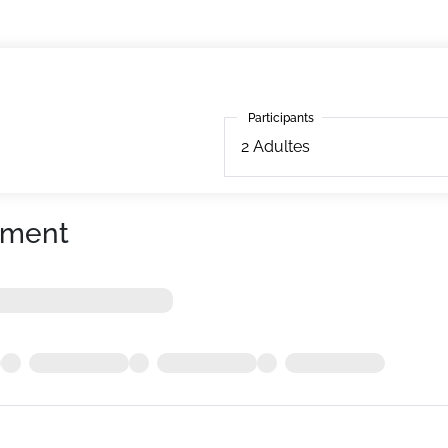
Participants
Participants
2
Adultes
ement