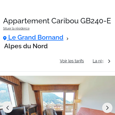
Appartement Caribou GB240-E
Packages
Situer la résidence
Le Grand Bornand
🚆Train de nuit
Alpes du Nord
Informations générales
Voir les tarifs
La résidenc
Stations
Hébergements
Bons plans