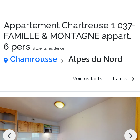
Appartement Chartreuse 1 037-
Packages
FAMILLE & MONTAGNE appart.
6 pers
Situer la résidence
🚆Train de nuit
Chamrousse
Alpes du Nord
Stations
Informations générales
Voir les tarifs
La résidenc
Hébergements
Bons plans