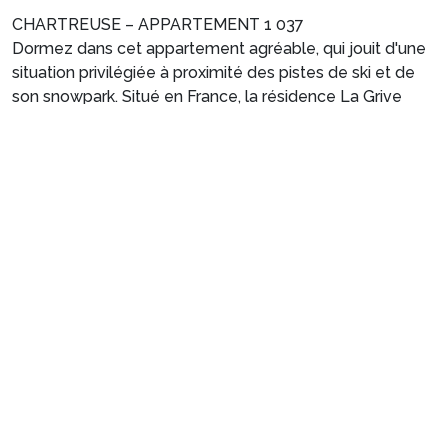
CHARTREUSE – APPARTEMENT 1 037
Dormez dans cet appartement agréable, qui jouit d'une
situation privilégiée à proximité des pistes de ski et de
son snowpark. Situé en France, la résidence La Grive
dans la station de Chamrousse. Vous pouvez y séjourner
Voir plus
jusqu’à 6 personnes.
PROCHE DES PISTES – TERRASSE – TELEVISION
----------------------------------------------
VOTRE LOGEMENT
Appartement confortable 3* de 35 m2 au rez-de-
Préparez votre séjour
chaussée. Séjour avec terrasse et télévision. Cuisine
ouverte équipée avec frigo et compartiment
1. Choisissez votre package
congélateur, micro-ondes, cafetière, bouilloire et grille-
pain.
Choisissez votre package