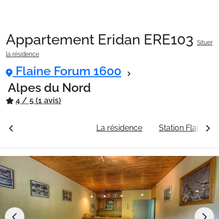
Appartement Eridan ERE103
Situer
Packages
la résidence
Flaine Forum 1600
🚆Train de nuit
Alpes du Nord
4 / 5 (1 avis)
Stations
rales
Voir les tarifs
La résidence
Station Flaine F
Hébergements
Bons plans