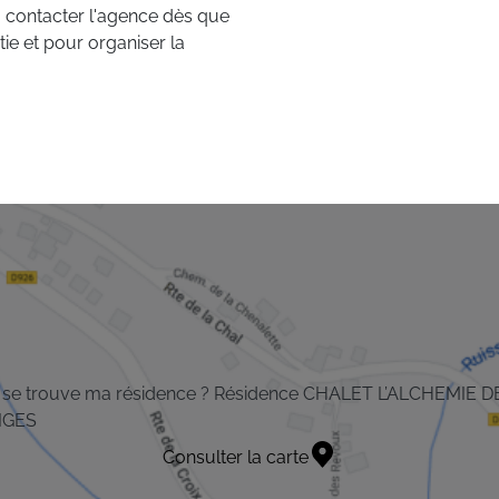
, contacter l'agence dès que
ie et pour organiser la
 se trouve ma résidence ? Résidence CHALET L’ALCHEMIE D
IGES
Consulter la carte