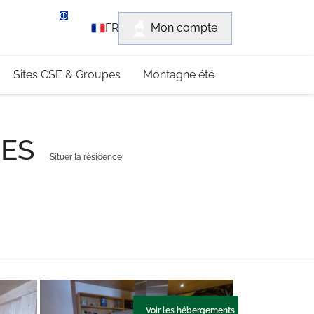
rvice client
Mon compte
FR
3 (0)4 79 96 30 69
Sites CSE & Groupes
Montagne été
GES
Situer la résidence
Voir les hébergements