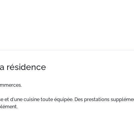
la résidence
commerces.
 et d'une cuisine toute équipée. Des prestations supplément
plément.
es et des commerces.