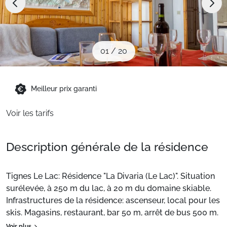
Sites CSE & Groupes
Montagne été
01
/
20
Français (FR)
Meilleur prix garanti
Voir les tarifs
Description générale de la résidence
Tignes Le Lac: Résidence "La Divaria (Le Lac)". Situation
surélevée, à 250 m du lac, à 20 m du domaine skiable.
Infrastructures de la résidence: ascenseur, local pour les
skis. Magasins, restaurant, bar 50 m, arrêt de bus 500 m.
Téléski 30 m, pistes de ski. Les domaines skiables de
Voir plus