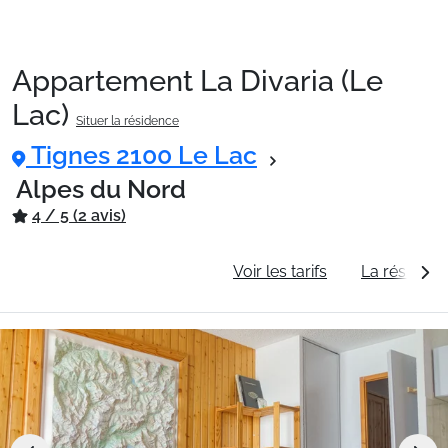
Appartement La Divaria (Le
Packages
Lac)
Situer la résidence
Tignes 2100 Le Lac
🚆Train de nuit
Alpes du Nord
4 / 5 (2 avis)
Stations
Informations générales
Voir les tarifs
La résidenc
Hébergements
Bons plans