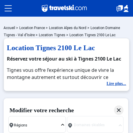
Packages
Accueil
>
Location France
>
Location Alpes du Nord
>
Location Domaine
Tignes - Val d'Isère
>
Location Tignes
>
Location Tignes 2100 Le Lac
Location Tignes 2100 Le Lac
🚆Train de nuit
Réservez votre séjour au ski à Tignes 2100 Le Lac
Tignes vous offre l’expérience unique de vivre la
Stations
montagne autrement et surtout découvrir ce
quartier de Tignes : Le lac. Que vous soyez un adepte
Lire plus...
du 100% ski, des vacances en famille, de
Hébergements
l'authenticité ou de la fête jusqu'au bout de la nuit, la
station de ski famille vous dévoile toutes ses facettes
Modifier votre recherche
pour vous aider à choisir le quartier qui vous
Bons plans
ressemble pour vos vacances ! Si pour vous le
Domaines skiables
programme idéal de vos vacances comporte à la fois