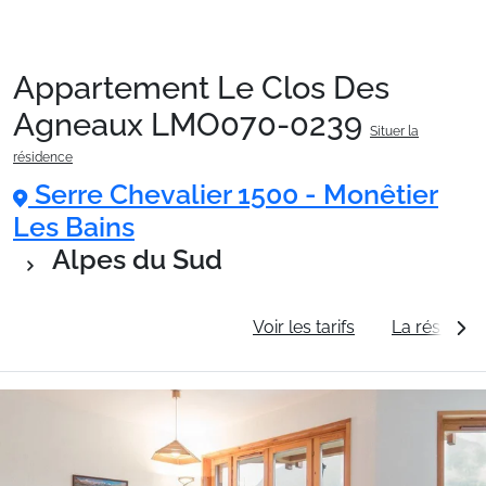
Appartement Le Clos Des
Packages
Agneaux LMO070-0239
Situer la
résidence
🚆Train de nuit
Serre Chevalier 1500 - Monêtier
Les Bains
Alpes du Sud
Stations
Informations générales
Voir les tarifs
La résidenc
Hébergements
Bons plans