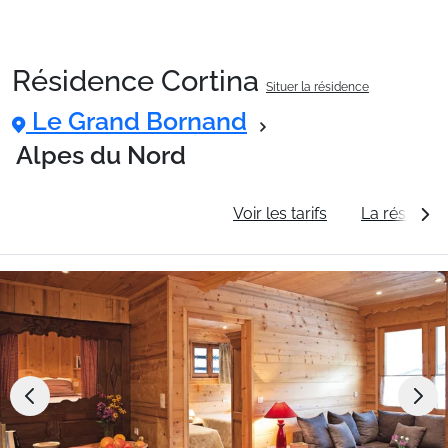
Résidence Cortina
Situer la résidence
Packages
Le Grand Bornand
Alpes du Nord
🚆Train de nuit
Informations générales
Voir les tarifs
La résidenc
Stations
Hébergements
Bons plans