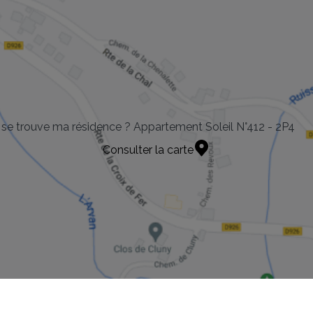
se trouve ma résidence ? Appartement Soleil N°412 - 2P4
Consulter la carte