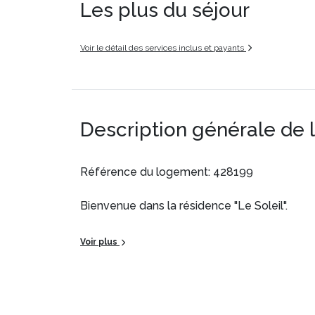
Les plus du séjour
Voir le détail des services inclus et payants
Description générale de 
Référence du logement: 428199
Bienvenue dans la résidence "Le Soleil".
Cet appartement de 30m² pour 4 personnes,
Voir plus
- Séjour avec un canapé-lit gigogne (2 x 90
- Cuisine équipée : frigo, micro-ondes, plaques
cuisine.
- Chambre avec lit double (140cm*200cm)