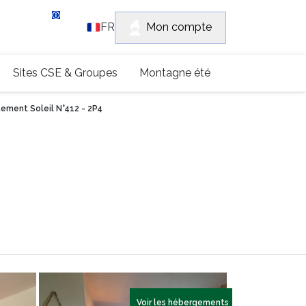
vice client
Mon compte
FR
 (0)4 79 96 30 69
Sites CSE & Groupes
Montagne été
ement Soleil N°412 - 2P4
Voir les hébergements