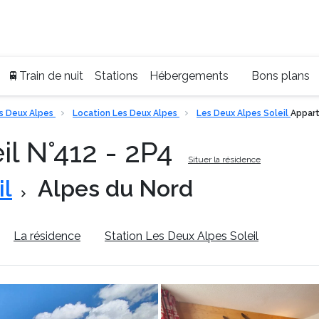
Ser
+33
🚆Train de nuit
Stations
Hébergements
Bons plans
s Deux Alpes
Location Les Deux Alpes
Les Deux Alpes Soleil
Appart
l N°412 - 2P4
Situer la résidence
il
Alpes du Nord
La résidence
Station Les Deux Alpes Soleil