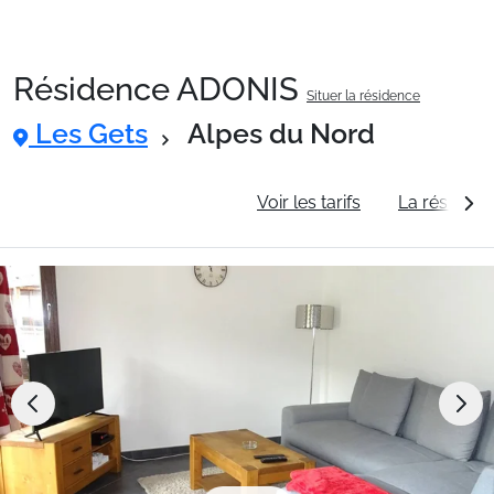
Résidence ADONIS
Situer la résidence
Packages
Les Gets
Alpes du Nord
🚆Train de nuit
Informations générales
Voir les tarifs
La résidenc
Stations
Hébergements
Bons plans