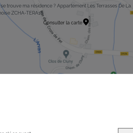
se trouve ma résidence ? Appartement Les Terrasses De La
noise ZCHA-TERA16
Consulter la carte