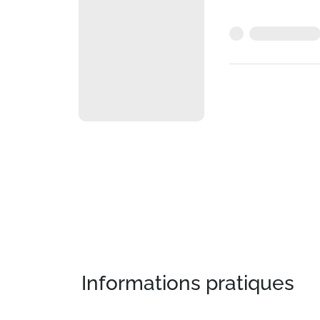
- Service de conciergerie (en supplément)
- Service ski shop (partenariat avec le maga
- Résidence non-fumeur
LE VILLAGE ET LA STATION :
Champagny en Vanoise, typique village savoya
Monde (425 km de pistes), l’été aux portes 
préservée.
Aussi, Champagny le Haut avec son site nordi
départ de nombreuses randonnées.
Au rythme de la nature, ressourcez-vous et 
exceptionnelle.
Champagny en Vanoise, c’est le charme d’un a
l’année niché sur le versant sud largement e
Informations pratiques
En hiver, deux sites, deux niveaux d’altitude
Champagny – station à 1250 m. C’est le poin