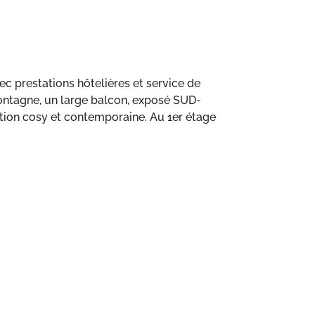
restations hôtelières et service de
ntagne, un large balcon, exposé SUD-
ion cosy et contemporaine. Au 1er étage
IFI INCLUS.
té comme hiver, hors du temps et du stress
oubliables entre amis ou en famille ; sous
 sommets et les pistes de Courchevel en
on et prenez le temps de vivre des moments