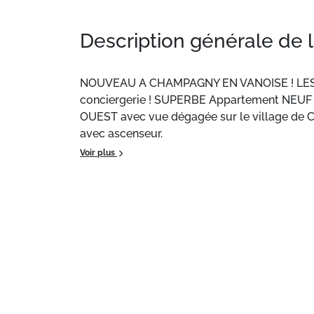
Description générale de 
NOUVEAU A CHAMPAGNY EN VANOISE ! LES TER
conciergerie ! SUPERBE Appartement NEUF 6
OUEST avec vue dégagée sur le village de C
avec ascenseur.
Services inclus : lits faits, linge de toilet
Voir plus
Notre toute nouvelle résidence, Les Terrasse
quotidien avec une multitude de services de
le signe du chic et du charme. Orientée Sud-
arrière-plan.
Après une journée de ski ou une randonnée e
de joie à la montagne en toute simplicité.