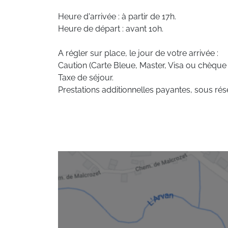
domaine de la Plagne/ Paradiski offre aux s
exceptionnel jusqu'à fin avril.
Heure d'arrivée : à partir de 17h.
Cinq kilomètres plus haut, à 1450 m d’altitu
Heure de départ : avant 10h.
nordique, qui propose un panel d’activités (sk
pratiquer dans un cadre exceptionnel.
A régler sur place, le jour de votre arrivée :
Caution (Carte Bleue, Master, Visa ou chèque
****
Taxe de séjour.
Prestations additionnelles payantes, sous rése
Situation :
À Champagny-En-Vanoise. Commer
Appartement de particulier :
Confortable et 