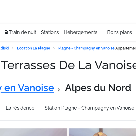
Se
+3
🚆Train de nuit
Stations
Hébergements
Bons plans
diski
Location La Plagne
Plagne - Champagny en Vanoise
Appartemen
 Terrasses De La Vanoi
 en Vanoise
Alpes du Nord
La résidence
Station Plagne - Champagny en Vanoise