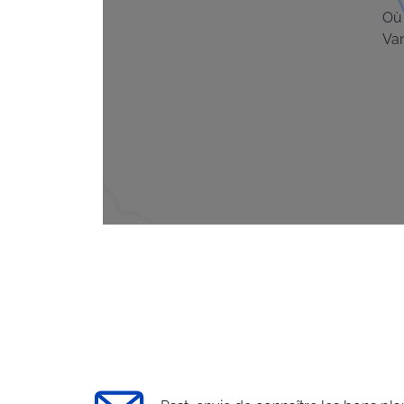
Où 
Va