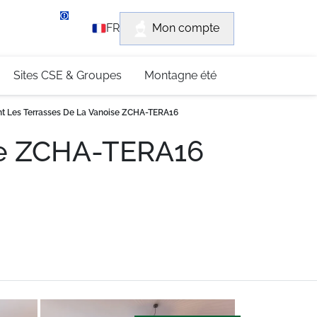
rvice client
Mon compte
FR
3 (0)4 79 96 30 69
Sites CSE & Groupes
Montagne été
t Les Terrasses De La Vanoise ZCHA-TERA16
se ZCHA-TERA16