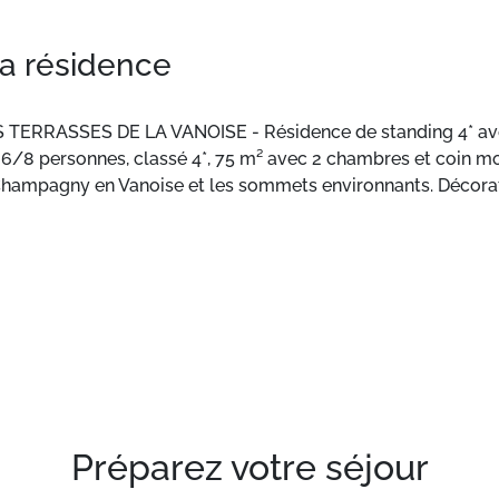
la résidence
RASSES DE LA VANOISE - Résidence de standing 4* avec p
/8 personnes, classé 4*, 75 m² avec 2 chambres et coin mo
hampagny en Vanoise et les sommets environnants. Décorat
te, ménage de fin de séjour. 2 PLACES DE PARKING INCLUSES. W
s de la Vanoise, vous offre un séjour en totale relaxation, é
 qualité pour des vacances ou un week-end à la montagne in
Sud Ouest, offrant des vues magnifiques sur le village, les
xaltante, participez aux événements organisés par la stati
Préparez votre séjour