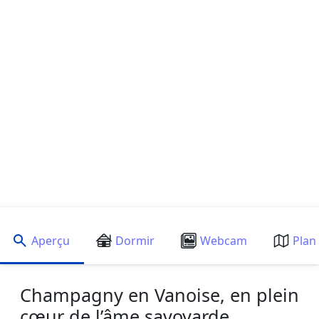
Aperçu
Dormir
Webcam
Plan
Champagny en Vanoise, en plein
cœur de l’âme savoyarde