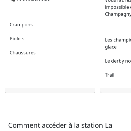
Vous l’aurez
impossible 
Champagny-
Crampons
Piolets
Les champio
glace
Chaussures
Le derby n
Trail
Comment accéder à la station La