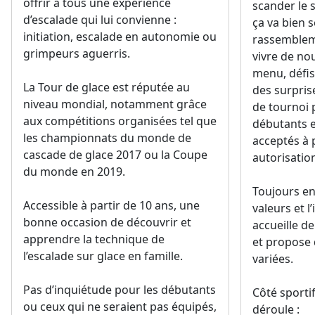
offrir à tous une expérience
scander le 
d’escalade qui lui convienne :
ça va bien s
initiation, escalade en autonomie ou
rassemblem
grimpeurs aguerris.
vivre de no
menu, défi
La Tour de glace est réputée au
des surpris
niveau mondial, notamment grâce
de tournoi 
aux compétitions organisées tel que
débutants e
les championnats du monde de
acceptés à 
cascade de glace 2017 ou la Coupe
autorisatio
du monde en 2019.
Toujours en
Accessible à partir de 10 ans, une
valeurs et l
bonne occasion de découvrir et
accueille 
apprendre la technique de
et propose 
l’escalade sur glace en famille.
variées.
Pas d’inquiétude pour les débutants
Côté sporti
ou ceux qui ne seraient pas équipés,
déroule :