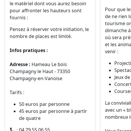
le matériel dont vous aurez besoin
Pour que le
pour affronter les hauteurs sont
de ne rien l
fournis :
tourisme o
Pensez à réserver votre initiation, le
dimanche à 
nombre de places est limité.
où sera prés
et les anim
Infos pratiques :
venir :
Project
Adresse :
Hameau Le bois
Spectac
Champagny le Haut - 73350
Jeux de
Champagny-en-Vanoise
Concert
Courses
Tarifs :
La convivial
50 euros par personne
avec un « bl
45 euros par personne à partir
nombreux lo
de quatre
📞 : 04.79.55.06.55