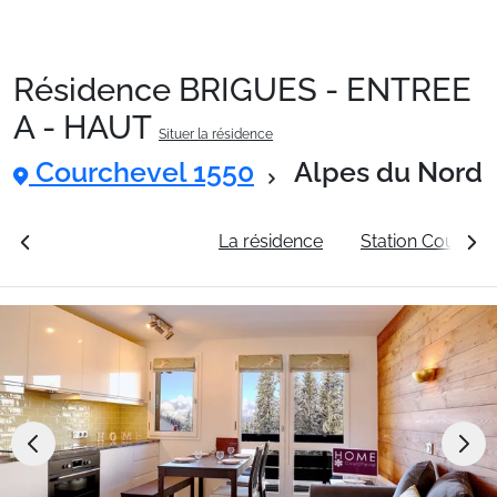
Résidence BRIGUES - ENTREE
Packages
A - HAUT
Situer la résidence
Courchevel 1550
Alpes du Nord
🚆Train de nuit
rales
Voir les tarifs
La résidence
Station Courche
Stations
Hébergements
Bons plans