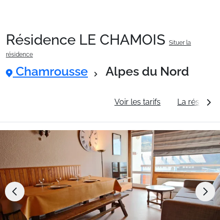
Résidence LE CHAMOIS
Situer la
Packages
résidence
Chamrousse
Alpes du Nord
🚆Train de nuit
Informations générales
Voir les tarifs
La résidenc
Stations
Hébergements
Bons plans