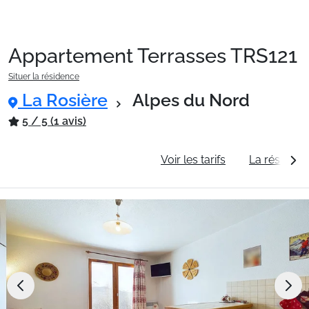
Appartement Terrasses TRS121
Packages
Situer la résidence
La Rosière
Alpes du Nord
🚆Train de nuit
5 / 5 (1 avis)
Informations générales
Voir les tarifs
La résidenc
Stations
Hébergements
Bons plans