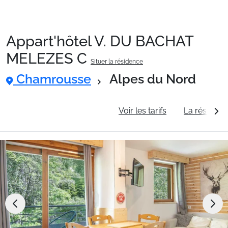
Appart'hôtel V. DU BACHAT
Packages
MELEZES C
Situer la résidence
Chamrousse
Alpes du Nord
🚆Train de nuit
Informations générales
Voir les tarifs
La résidenc
Stations
Hébergements
Bons plans