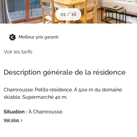
Sites CSE & Groupes
01
/
16
Montagne été
Meilleur prix garanti
Français (FR)
Voir les tarifs
Description générale de la résidence
Chamrousse: Petite résidence. À 500 m du domaine
skiable. Supermarché 40 m.
Situation :
À Chamrousse.
Appart'hôtel :
, de 29 m² situé à l'étage numéro 2 avec
Voir plus
balcon.