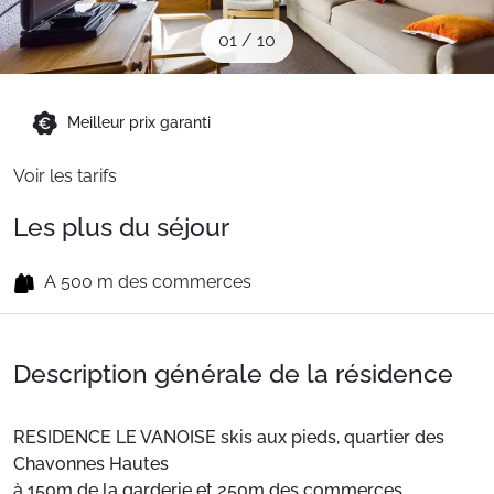
Sites CSE & Groupes
01
/
10
Montagne été
Meilleur prix garanti
Voir les tarifs
Français (FR)
Les plus du séjour
A 500 m des commerces
Description générale de la résidence
RESIDENCE LE VANOISE skis aux pieds, quartier des
Chavonnes Hautes
à 150m de la garderie et 250m des commerces.