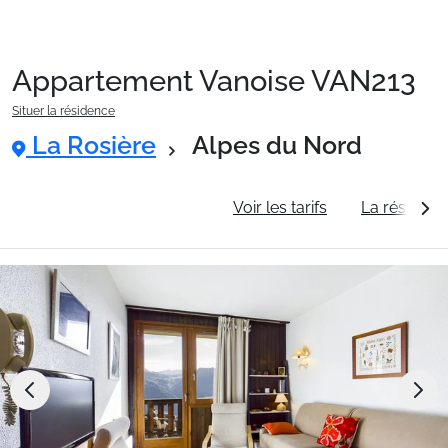
Appartement Vanoise VAN213
Packages
Situer la résidence
La Rosière
Alpes du Nord
🚆Train de nuit
Informations générales
Voir les tarifs
La résidenc
Stations
Hébergements
Bons plans